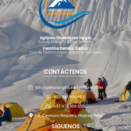
Agripino Henostroza Vargas
Guía de Montaña & Tour Operador
Faustina Damazo Santos
Guía de Turismo especializado en caminata
CONTÁCTENOS
info@peruvianglobaladventures.com
+51 941 986 685
+51 974 808 650
Jr. Cayetano Requena, Huaraz, Peru
SÍGUENOS