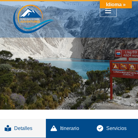
Full day Laguna 69
Idioma »
Detalles
Itinerario
Servicios