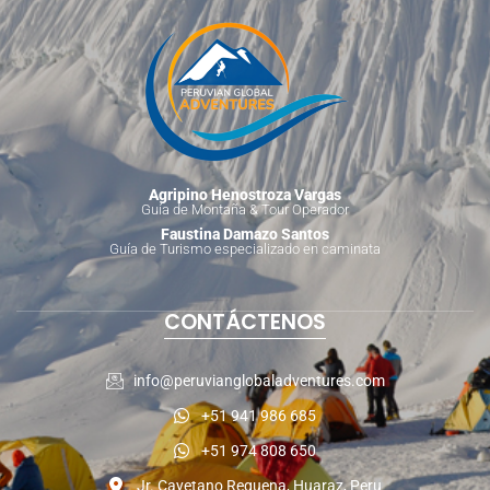
Agripino Henostroza Vargas
Guía de Montaña & Tour Operador
Faustina Damazo Santos
Guía de Turismo especializado en caminata
CONTÁCTENOS
info@peruvianglobaladventures.com
+51 941 986 685
+51 974 808 650
Jr. Cayetano Requena, Huaraz, Peru