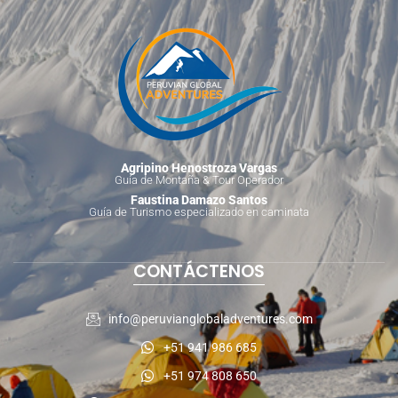
Agripino Henostroza Vargas
Guía de Montaña & Tour Operador
Faustina Damazo Santos
Guía de Turismo especializado en caminata
CONTÁCTENOS
info@peruvianglobaladventures.com
+51 941 986 685
+51 974 808 650