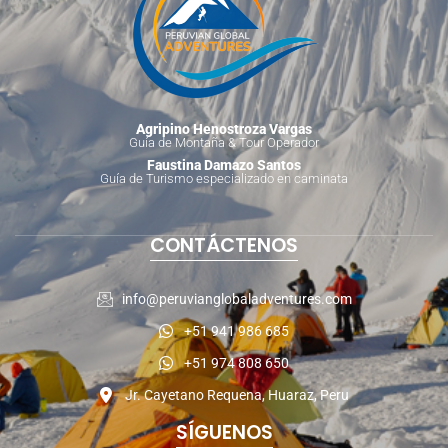
Agripino Henostroza Vargas
Guía de Montaña & Tour Operador
Faustina Damazo Santos
Guía de Turismo especializado en caminata
CONTÁCTENOS
info@peruvianglobaladventures.com
+51 941 986 685
+51 974 808 650
Jr. Cayetano Requena, Huaraz, Peru
SÍGUENOS