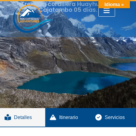
Trekking cordillera Huayhuash -
Idioma »
Cajatambo 05 días.
Detalles
Itinerario
Servicios