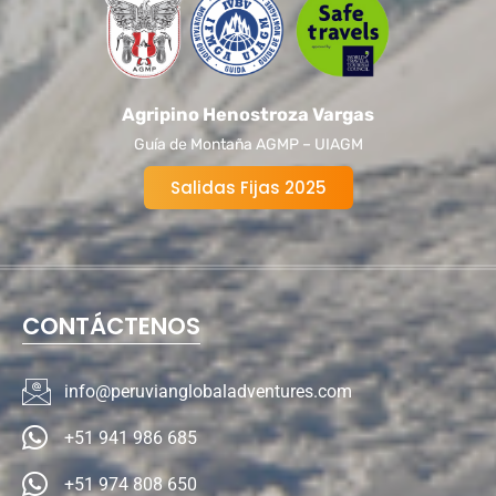
Agripino Henostroza Vargas
Guía de Montaña AGMP – UIAGM
Salidas Fijas 2025
CONTÁCTENOS
info@peruvianglobaladventures.com
+51 941 986 685
+51 974 808 650