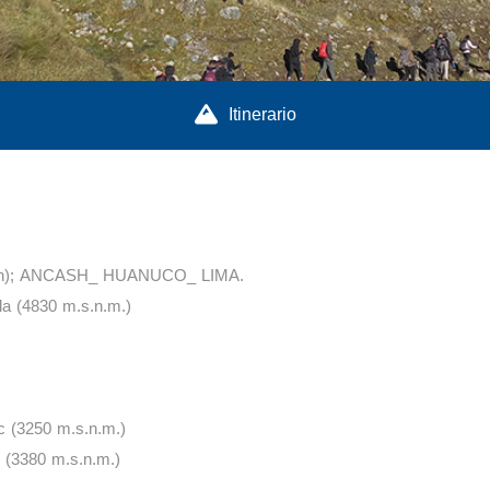
Itinerario
gión); ANCASH_ HUANUCO_ LIMA.
a (4830 m.s.n.m.)
 (3250 m.s.n.m.)
(3380 m.s.n.m.)