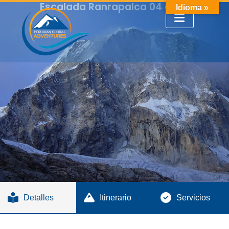
Escalada Ranrapalca 04 días.
Idioma »
Detalles
Itinerario
Servicios