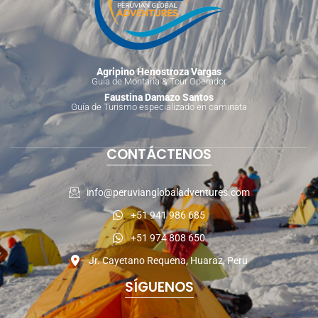
Agripino Henostroza Vargas
Guía de Montaña & Tour Operador
Faustina Damazo Santos
Guía de Turismo especializado en caminata
CONTÁCTENOS
info@peruvianglobaladventures.com
+51 941 986 685
+51 974 808 650
Jr. Cayetano Requena, Huaraz, Peru
SÍGUENOS