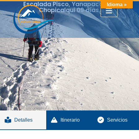
Escalada Pisco, Yanapaccha y
Idioma »
Chopicalqui 09 días.
Detalles
Itinerario
Servicios