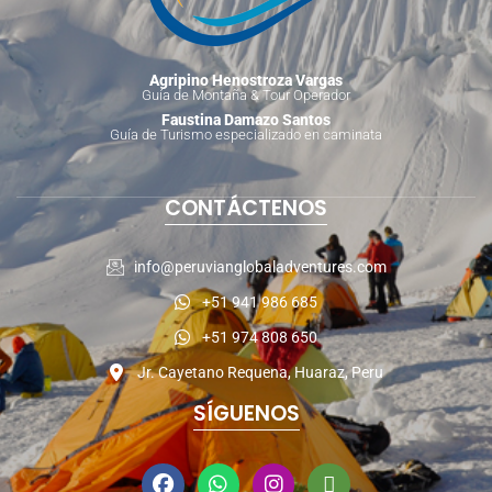
Agripino Henostroza Vargas
Guía de Montaña & Tour Operador
Faustina Damazo Santos
Guía de Turismo especializado en caminata
CONTÁCTENOS
info@peruvianglobaladventures.com
+51 941 986 685
+51 974 808 650
Jr. Cayetano Requena, Huaraz, Peru
SÍGUENOS