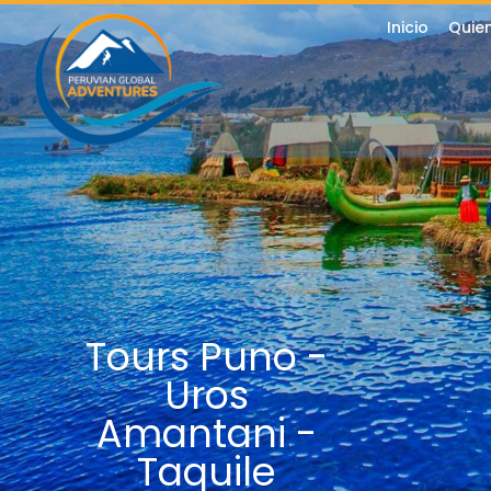
Inicio
Quie
Tours Puno -
Uros
Amantani -
Taquile