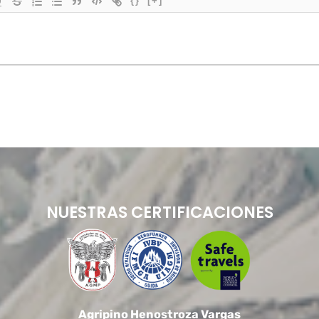
{}
[+]
NUESTRAS CERTIFICACIONES
Agripino Henostroza Vargas