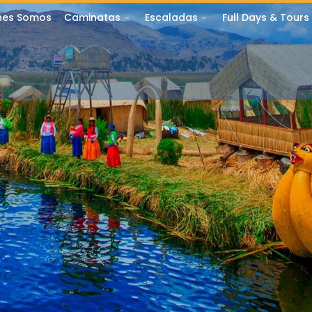
nes Somos
Caminatas
Escaladas
Full Days & Tours